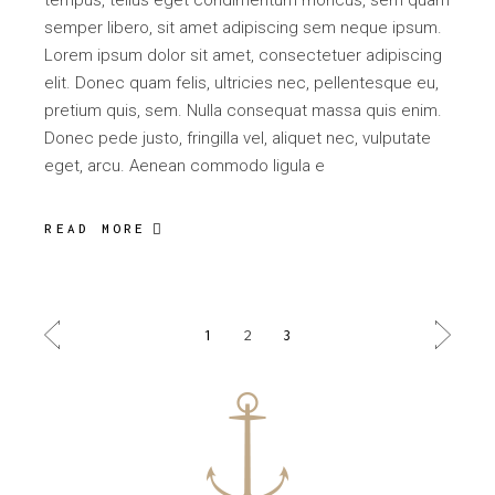
tempus, tellus eget condimentum rhoncus, sem quam
semper libero, sit amet adipiscing sem neque ipsum.
Lorem ipsum dolor sit amet, consectetuer adipiscing
elit. Donec quam felis, ultricies nec, pellentesque eu,
pretium quis, sem. Nulla consequat massa quis enim.
Donec pede justo, fringilla vel, aliquet nec, vulputate
eget, arcu. Aenean commodo ligula e
READ MORE
POSTS
1
2
3
PAGINATION